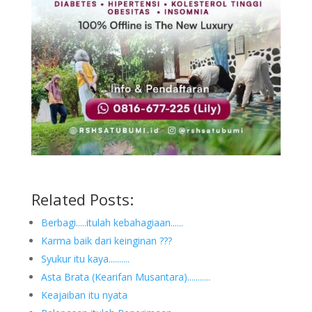
Related Posts:
Berbagi.....itulah kebahagiaan......
Karma baik dari keinginan ???
Syukur itu kaya..........
Asta Brata (Kearifan Musantara)...........
Keajaiban itu nyata