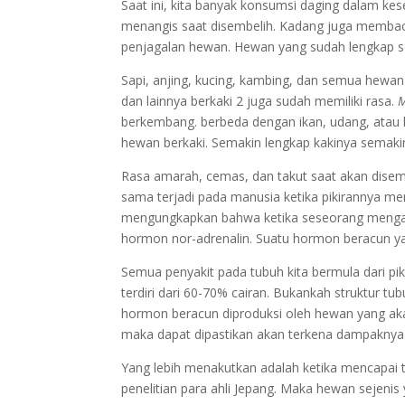
Saat ini, kita banyak konsumsi daging dalam kes
menangis saat disembelih. Kadang juga membaca
penjagalan hewan. Hewan yang sudah lengkap se
Sapi, anjing, kucing, kambing, dan semua hewa
dan lainnya berkaki 2 juga sudah memiliki rasa.
berkembang. berbeda dengan ikan, udang, atau 
hewan berkaki. Semakin lengkap kakinya sema
Rasa amarah, cemas, dan takut saat akan disem
sama terjadi pada manusia ketika pikirannya men
mengungkapkan bahwa ketika seseorang mengal
hormon nor-adrenalin. Suatu hormon beracun 
Semua penyakit pada tubuh kita bermula dari piki
terdiri dari 60-70% cairan. Bukankah struktur t
hormon beracun diproduksi oleh hewan yang aka
maka dapat dipastikan akan terkena dampaknya
Yang lebih menakutkan adalah ketika mencapai t
penelitian para ahli Jepang. Maka hewan sejeni