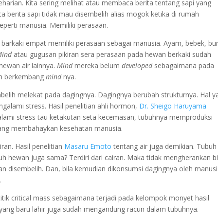
eharian. Kita sering melihat atau membaca berita tentang sapi yang
 berita sapi tidak mau disembelih alias mogok ketika di rumah
perti manusia. Memiliki perasaan.
n barkaki empat memiliki perasaan sebagai manusia. Ayam, bebek, bu
Mind
atau gugusan pikiran sera perasaan pada hewan berkaki sudah
hewan air lainnya.
Mind
mereka belum
developed
sebagaimana pada
kin berkembang
mind
nya.
belih melekat pada dagingnya. Dagingnya berubah strukturnya. Hal y
galami stress. Hasil penelitian ahli hormon,
Dr. Sheigo Haruyama
ami stress tau ketakutan seta kecemasan, tubuhnya memproduksi
yang membahaykan kesehatan manusia.
ran. Hasil penelitian
Masaru Emoto
tentang air juga demikian. Tubuh 
ubuh hewan juga sama? Terdiri dari cairan. Maka tidak mengherankan bi
n disembelih. Dan, bila kemudian dikonsumsi dagingnya oleh manusi
.
itik critical mass sebagaimana terjadi pada kelompok monyet hasil
s yang baru lahir juga sudah mengandung racun dalam tubuhnya.