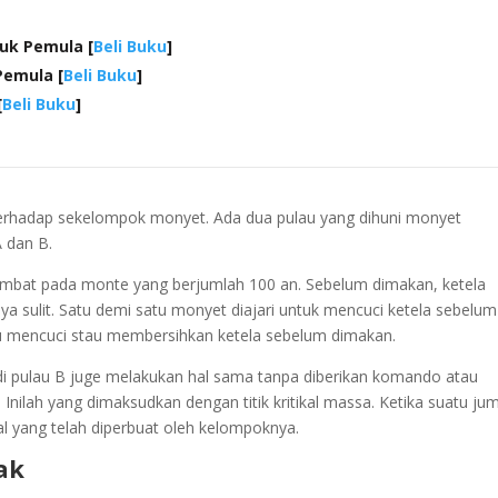
uk Pemula [
Beli Buku
]
Pemula [
Beli Buku
]
[
Beli Buku
]
 terhadap sekelompok monyet. Ada dua pulau yang dihuni monyet
A dan B.
 rambat pada monte yang berjumlah 100 an. Sebelum dimakan, ketela
nya sulit. Satu demi satu monyet diajari untuk mencuci ketela sebelum
u mencuci stau membersihkan ketela sebelum dimakan.
i pulau B juge melakukan hal sama tanpa diberikan komando atau
Inilah yang dimaksudkan dengan titik kritikal massa. Ketika suatu ju
l yang telah diperbuat oleh kelompoknya.
ak