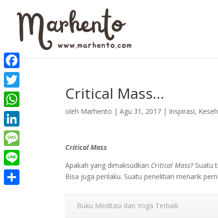
Facebook
Critical Mass…
Twitter
oleh
Marhento
|
Agu 31, 2017
|
Inspirasi
,
Keseh
WhatsApp
LinkedIn
Critical Mass
Message
Apakah yang dimaksudkan
Critical Mass
? Suatu 
Line
Bisa juga perilaku. Suatu penelitian menarik per
Share
Buku Meditasi dan Yoga Terbaik