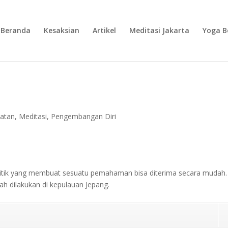
Beranda
Kesaksian
Artikel
Meditasi Jakarta
Yoga B
atan
,
Meditasi
,
Pengembangan Diri
titik yang membuat sesuatu pemahaman bisa diterima secara mudah.
nah dilakukan di kepulauan Jepang.