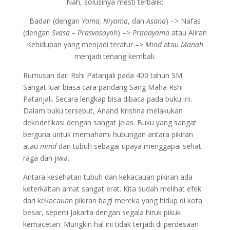
Nah, solusinya mesti terbalik:
Badan (dengan
Yama, Niyama
, dan
Asana
) –> Nafas
(dengan
Svasa – Prasvasayoh
) –>
Pranayama
atau Aliran
Kehidupan yang menjadi teratur –>
Mind
atau
Manah
menjadi tenang kembali.
Rumusan dari Rshi Patanjali pada 400 tahun SM.
Sangat luar biasa cara pandang Sang Maha Rshi
Patanjali. Secara lengkap bisa dibaca pada buku
ini
.
Dalam buku tersebut, Anand Krishna melakukan
dekodefikasi dengan sangat jelas. Buku yang sangat
berguna untuk memahami hubungan antara pikiran
atau
mind
dan tubuh sebagai upaya menggapai sehat
raga dan jiwa.
Antara kesehatan tubuh dan kekacauan pikiran ada
keterkaitan amat sangat erat. Kita sudah melihat efek
dari kekacauan pikiran bagi mereka yang hidup di kota
besar, seperti Jakarta dengan segala hiruk pikuk
kemacetan. Mungkin hal ini tidak terjadi di perdesaan