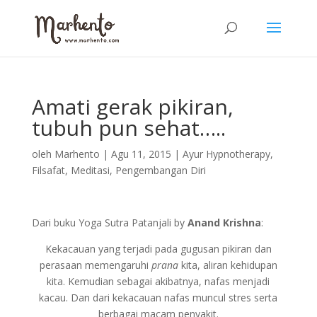
Amati gerak pikiran,
tubuh pun sehat…..
oleh
Marhento
|
Agu 11, 2015
|
Ayur Hypnotherapy
,
Filsafat
,
Meditasi
,
Pengembangan Diri
Dari buku Yoga Sutra Patanjali by
Anand Krishna
:
Kekacauan yang terjadi pada gugusan pikiran dan
perasaan memengaruhi
prana
kita, aliran kehidupan
kita. Kemudian sebagai akibatnya, nafas menjadi
kacau. Dan dari kekacauan nafas muncul stres serta
berbagai macam penyakit.