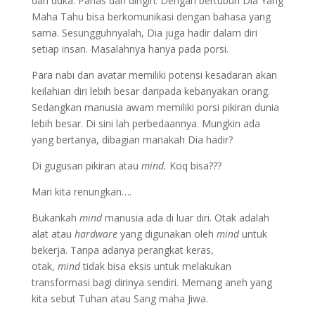
dan duka. Panas dan dingin. Dengan bertubuh Dia Yang
Maha Tahu bisa berkomunikasi dengan bahasa yang
sama. Sesungguhnyalah, Dia juga hadir dalam diri
setiap insan. Masalahnya hanya pada porsi.
Para nabi dan avatar memiliki potensi kesadaran akan
keilahian diri lebih besar daripada kebanyakan orang.
Sedangkan manusia awam memiliki porsi pikiran dunia
lebih besar. Di sini lah perbedaannya. Mungkin ada
yang bertanya, dibagian manakah Dia hadir?
Di gugusan pikiran atau
mind.
Koq bisa???
Mari kita renungkan….
Bukankah
mind
manusia ada di luar diri. Otak adalah
alat atau
hardware
yang digunakan oleh
mind
untuk
bekerja. Tanpa adanya perangkat keras,
otak,
mind
tidak bisa eksis untuk melakukan
transformasi bagi dirinya sendiri. Memang aneh yang
kita sebut Tuhan atau Sang maha Jiwa.