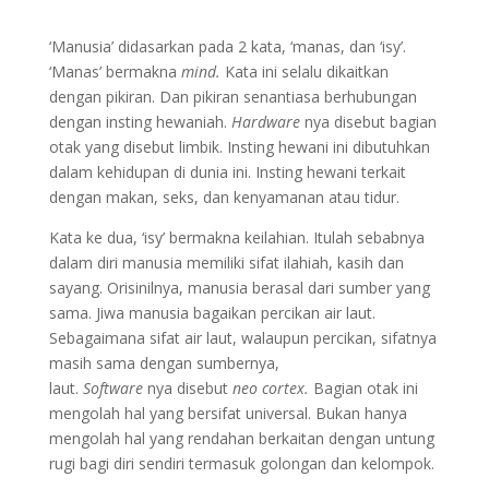
‘Manusia’ didasarkan pada 2 kata, ‘manas, dan ‘isy’.
‘Manas’ bermakna
mind.
Kata ini selalu dikaitkan
dengan pikiran. Dan pikiran senantiasa berhubungan
dengan insting hewaniah.
Hardware
nya disebut bagian
otak yang disebut limbik. Insting hewani ini dibutuhkan
dalam kehidupan di dunia ini. Insting hewani terkait
dengan makan, seks, dan kenyamanan atau tidur.
Kata ke dua, ‘isy’ bermakna keilahian. Itulah sebabnya
dalam diri manusia memiliki sifat ilahiah, kasih dan
sayang. Orisinilnya, manusia berasal dari sumber yang
sama. Jiwa manusia bagaikan percikan air laut.
Sebagaimana sifat air laut, walaupun percikan, sifatnya
masih sama dengan sumbernya,
laut.
Software
nya disebut
neo cortex.
Bagian otak ini
mengolah hal yang bersifat universal. Bukan hanya
mengolah hal yang rendahan berkaitan dengan untung
rugi bagi diri sendiri termasuk golongan dan kelompok.